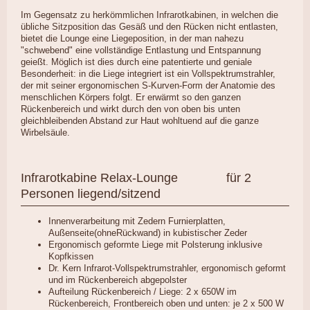
Im Gegensatz zu herkömmlichen Infrarotkabinen, in welchen die
übliche Sitzposition das Gesäß und den Rücken nicht entlasten,
bietet die Lounge eine Liegeposition, in der man nahezu
"schwebend" eine vollständige Entlastung und Entspannung
geießt. Möglich ist dies durch eine patentierte und geniale
Besonderheit: in die Liege integriert ist ein Vollspektrumstrahler,
der mit seiner ergonomischen S-Kurven-Form der Anatomie des
menschlichen Körpers folgt. Er erwärmt so den ganzen
Rückenbereich und wirkt durch den von oben bis unten
gleichbleibenden Abstand zur Haut wohltuend auf die ganze
Wirbelsäule.
Infrarotkabine Relax-Lounge für 2
Personen liegend/sitzend
Innenverarbeitung mit Zedern Furnierplatten,
Außenseite(ohneRückwand) in kubistischer Zeder
Ergonomisch geformte Liege mit Polsterung inklusive
Kopfkissen
Dr. Kern Infrarot-Vollspektrumstrahler, ergonomisch geformt
und im Rückenbereich abgepolster
Aufteilung Rückenbereich / Liege: 2 x 650W im
Rückenbereich, Frontbereich oben und unten: je 2 x 500 W