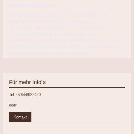
Infrarotkabinen
Atmen Sie durch und fühlen sich gut durch die
besondere Kombination aus Himalaya-Salz,
Ionisierung und Sauerstoff. Dr. Kern simuliert
natürliches Wärmeklima und optimiert die
Luftumgebung in der Sauna und Infrarot-Kabine. Alle
Kabinen gibt es auf Wunsch auch in individuellen und
kundenspezifischen Maßanfertigungen
Für mehr Info´s
Tel. 07644/922420
oder
Kontakt