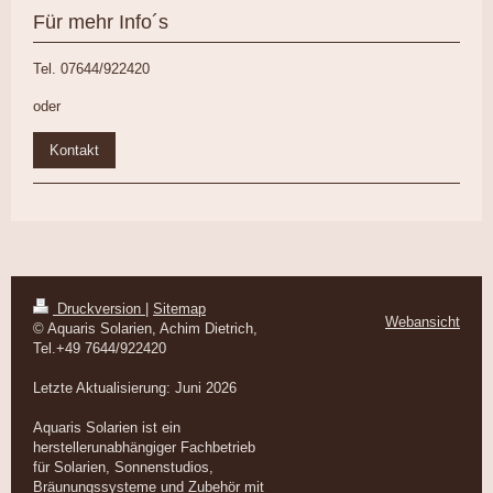
Für mehr Info´s
Tel. 07644/922420
oder
Kontakt
Druckversion
|
Sitemap
Webansicht
© Aquaris Solarien, Achim Dietrich,
Tel.+49 7644/922420
Letzte Aktualisierung: Juni 2026
Aquaris Solarien ist ein
herstellerunabhängiger Fachbetrieb
für Solarien, Sonnenstudios,
Bräunungssysteme und Zubehör mit