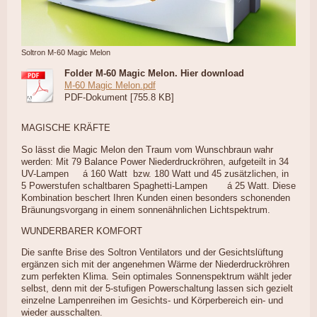
Soltron M-60 Magic Melon
Folder M-60 Magic Melon. Hier download
M-60 Magic Melon.pdf
PDF-Dokument [755.8 KB]
MAGISCHE KRÄFTE
So lässt die Magic Melon den Traum vom Wunschbraun wahr
werden: Mit 79 Balance Power Niederdruckröhren, aufgeteilt in 34
UV-Lampen á 160 Watt bzw. 180 Watt und 45 zusätzlichen, in
5 Powerstufen schaltbaren Spaghetti-Lampen á 25 Watt. Diese
Kombination beschert Ihren Kunden einen besonders schonenden
Bräunungsvorgang in einem sonnenähnlichen Lichtspektrum.
WUNDERBARER KOMFORT
Die sanfte Brise des Soltron Ventilators und der Gesichtslüftung
ergänzen sich mit der angenehmen Wärme der Niederdruckröhren
zum perfekten Klima. Sein optimales Sonnenspektrum wählt jeder
selbst, denn mit der 5-stufigen Powerschaltung lassen sich gezielt
einzelne Lampenreihen im Gesichts- und Körperbereich ein- und
wieder ausschalten.