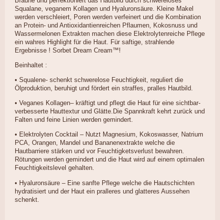
Bräune und perfektioniert das Hautbild durch schwereloses
Squalane, veganem Kollagen und Hyaluronsäure. Kleine Makel
werden verschleiert, Poren werden verfeinert und die Kombination
an Protein- und Antioxidantienreichen Pflaumen, Kokosnuss und
Wassermelonen Extrakten machen diese Elektrolytenreiche Pflege
ein wahres Highlight für die Haut. Für saftige, strahlende
Ergebnisse ! Sorbet Dream Cream™!
Beinhaltet :
• Squalene- schenkt schwerelose Feuchtigkeit, reguliert die
Ölproduktion, beruhigt und fördert ein straffes, pralles Hautbild.
• Veganes Kollagen– kräftigt und pflegt die Haut für eine sichtbar-
verbesserte Hauttextur und Glätte.Die Spannkraft kehrt zurück und
Falten und feine Linien werden gemindert.
• Elektrolyten Cocktail – Nutzt Magnesium, Kokoswasser, Natrium
PCA, Orangen, Mandel und Bananenextrakte welche die
Hautbarriere stärken und vor Feuchtigketsverlust bewahren.
Rötungen werden gemindert und die Haut wird auf einem optimalen
Feuchtigkeitslevel gehalten.
• Hyaluronsäure – Eine sanfte Pflege welche die Hautschichten
hydratisiert und der Haut ein pralleres und glatteres Aussehen
schenkt.