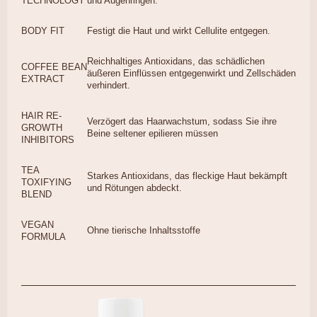
TECHNOLOGY
und Augenringen.
BODY FIT
Festigt die Haut und wirkt Cellulite entgegen.
Reichhaltiges Antioxidans, das schädlichen
COFFEE BEAN
äußeren Einflüssen entgegenwirkt und Zellschäden
EXTRACT
verhindert.
HAIR RE-
Verzögert das Haarwachstum, sodass Sie ihre
GROWTH
Beine seltener epilieren müssen
INHIBITORS
TEA
Starkes Antioxidans, das fleckige Haut bekämpft
TOXIFYING
und Rötungen abdeckt.
BLEND
VEGAN
Ohne tierische Inhaltsstoffe
FORMULA