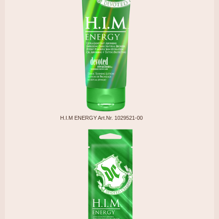
H.I.M ENERGY Art.Nr. 1029521-00