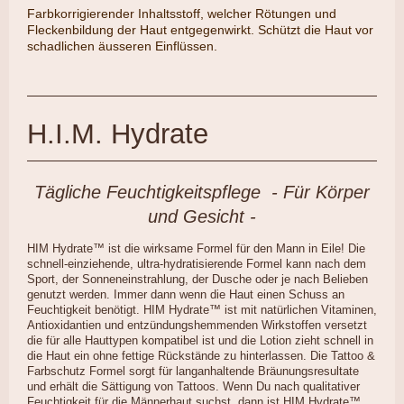
​Farbkorrigierender Inhaltsstoff, welcher Rötungen und
Fleckenbildung der Haut entgegenwirkt. Schützt die Haut vor
schadlichen äusseren Einflüssen.
H.I.M. Hydrate
Tägliche Feuchtigkeitspflege - Für Körper
und Gesicht -
HIM Hydrate™ ist die wirksame Formel für den Mann in Eile! Die
schnell-einziehende, ultra-hydratisierende Formel kann nach dem
Sport, der Sonneneinstrahlung, der Dusche oder je nach Belieben
genutzt werden. Immer dann wenn die Haut einen Schuss an
Feuchtigkeit benötigt. HIM Hydrate™ ist mit natürlichen Vitaminen,
Antioxidantien und entzündungshemmenden Wirkstoffen versetzt
die für alle Hauttypen kompatibel ist und die Lotion zieht schnell in
die Haut ein ohne fettige Rückstände zu hinterlassen. Die Tattoo &
Farbschutz Formel sorgt für langanhaltende Bräunungsresultate
und erhält die Sättigung von Tattoos. Wenn Du nach qualitativer
Feuchtigkeit für die Männerhaut suchst, dann ist HIM Hydrate™