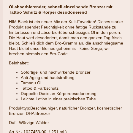
Öl absorbierender, schnell einzeihende Bronzer mit
Tattoo Schutz & Körper desodorierend
HIM Black ist ein neuer Mix der Kult-Favoriten! Dieses starke
Produkt spendet Feuchtigkeit ohne fettige Rückstände zu
hinterlassen und absorbiertüberschüssiges Öl in den poren.
Die Haut wird desodoriert, damit man den ganzen Tag frisch
bleibt. Schließ dich dem Bro-Gramm an, die anschmiegsame
Haut bleibt unser kleines geheimnis - keine Sorge, wir
brechen niemals den Bro-Code.
Beinhaltet:
Sofortige und nachwirkende Bronzer
Anti-Aging und hautstraffung
Tamanu Öl
Tattoo & Farbschutz
Doppelte Dosis an Körperdesodorierung
Leichte Lotion in einer praktischen Tube
Produkttyp:Beschleuniger, natürlicher Bronzer, kosmetischer
Bronzer, DHA Bronzer
Duft: Würzige Wälder
Art.Nr.- 1027453-00 ( 251 ml )