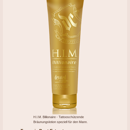
H.I.M. Billionaire - Tattooschützende
Bräunungslotion speziell für den Mann.