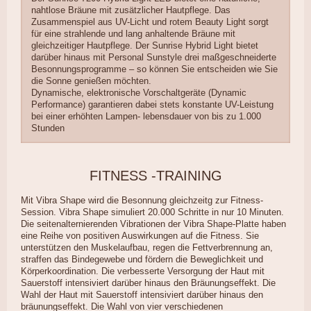
nahtlose Bräune mit zusätzlicher Hautpflege. Das
Zusammenspiel aus UV-Licht und rotem Beauty Light sorgt
für eine strahlende und lang anhaltende Bräune mit
gleichzeitiger Hautpflege. Der Sunrise Hybrid Light bietet
darüber hinaus mit Personal Sunstyle drei maßgeschneiderte
Besonnungsprogramme – so können Sie entscheiden wie Sie
die Sonne genießen möchten.
Dynamische, elektronische Vorschaltgeräte (Dynamic
Performance) garantieren dabei stets konstante UV-Leistung
bei einer erhöhten Lampen- lebensdauer von bis zu 1.000
Stunden
FITNESS -TRAINING
Mit Vibra Shape wird die Besonnung gleichzeitg zur Fitness-
Session. Vibra Shape simuliert 20.000 Schritte in nur 10 Minuten.
Die seitenalternierenden Vibrationen der Vibra Shape-Platte haben
eine Reihe von positiven Auswirkungen auf die Fitness. Sie
unterstützen den Muskelaufbau, regen die Fettverbrennung an,
straffen das Bindegewebe und fördern die Beweglichkeit und
Körperkoordination. Die verbesserte Versorgung der Haut mit
Sauerstoff intensiviert darüber hinaus den Bräunungseffekt. Die
Wahl der Haut mit Sauerstoff intensiviert darüber hinaus den
bräunungseffekt. Die Wahl von vier verschiedenen