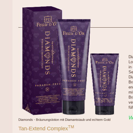
Di
Lo
in
Se
Di
Br
en
mi
Br
ve
fü
W
Diamonds - Bräunungslotion mit Diamantstaub und echtem Gold
TM
Tan-Extend Complex