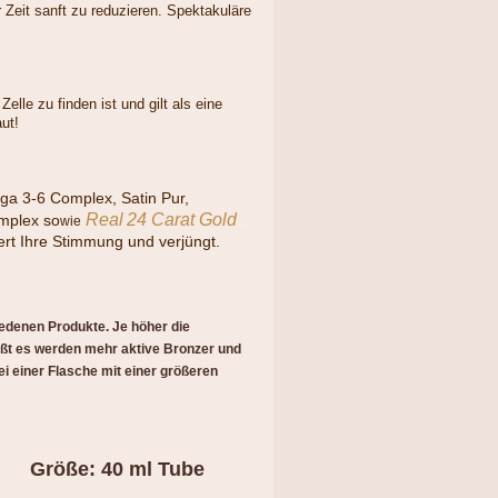
r Zeit sanft zu reduzieren. Spektakuläre
elle zu finden ist und gilt als eine
aut!
ga 3-6 Complex, Satin Pur,
Real
24 Carat Gold
mplex so
wie
.
t Ihre Stimmung und verjüngt.
edenen Produkte. Je höher die
eißt es werden mehr aktive Bronzer und
bei einer Flasche mit einer größeren
Größe: 40 ml Tube
181