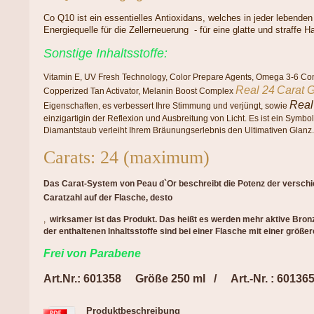
Co Q10 ist ein essentielles Antioxidans, welches in jeder lebenden Z
Energiequelle für die Zellerneuerung - für eine glatte und straffe H
Sonstige Inhaltsstoffe:
Vitamin E, UV Fresh Technology, Color Prepare Agents, Omega 3-6 Com
Real 24
Carat 
Copperized Tan Activator, Melanin Boost Complex
Real
Eigenschaften, es verbessert Ihre Stimmung und verjüngt, sowie
einzigartigin der Reflexion und Ausbreitung von Licht. Es ist ein Symbo
Diamantstaub verleiht Ihrem Bräunungserlebnis den Ultimativen Glanz.
Carats: 24 (maximum)
Das Carat-System von Peau d`Or beschreibt die Potenz der verschi
Caratzahl auf der Flasche, desto
,
wirksamer ist das Produkt. Das heißt es werden mehr aktive Bronz
der enthaltenen Inhaltsstoffe sind bei einer Flasche mit einer größe
Fre
i von Parabene
Art.Nr.: 601358 Größe 250 ml / Art.-Nr. : 601
Produktbeschreibung