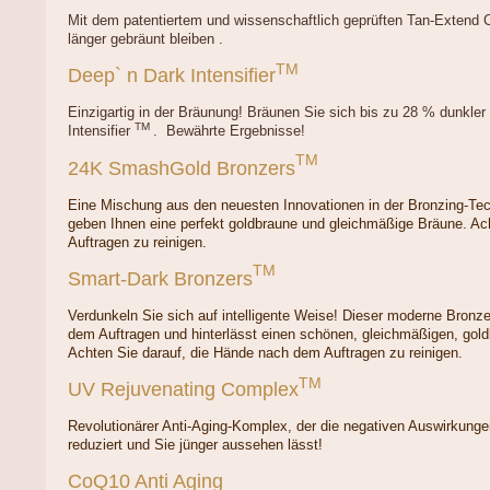
Mit dem patentiertem und wissenschaftlich geprüften Tan-Extend
länger gebräunt bleiben .
TM
Deep` n Dark Intensifier
Einzigartig in der Bräunung! Bräunen Sie sich bis zu 28 % dunkler 
TM
Intensifier
. Bewährte Ergebnisse!
TM
24K SmashGold Bronzers
Eine Mischung aus den neuesten Innovationen in der Bronzing-T
geben Ihnen eine perfekt goldbraune und gleichmäßige Bräune. Ac
Auftragen zu reinigen.
TM
Smart-Dark Bronzers
Verdunkeln Sie sich auf intelligente Weise! Dieser moderne Bronzer
dem Auftragen und hinterlässt einen schönen, gleichmäßigen, gol
Achten Sie darauf, die Hände nach dem Auftragen zu reinigen.
TM
UV Rejuvenating Complex
Revolutionärer Anti-Aging-Komplex, der die negativen Auswirkungen
reduziert und Sie jünger aussehen lässt!
CoQ10 Anti Aging