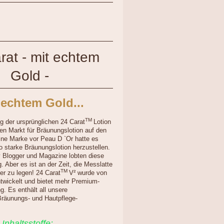
rat - mit echtem
Gold -
 echtem Gold...
TM
ng der ursprünglichen 24 Carat
Lotion
en Markt für Bräunungslotion auf den
eine Marke vor Peau D `Or hatte es
o starke Bräunungslotion herzustellen.
 Blogger und Magazine lobten diese
. Aber es ist an der Zeit, die Messlatte
TM
r zu legen! 24 Carat
V² wurde von
twickelt und bietet mehr Premium-
g. Es enthält all unsere
 Bräunungs- und Hautpflege-
Inhaltsstoffe: