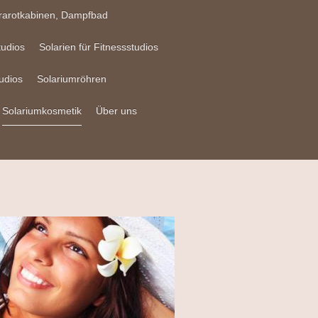
frarotkabinen, Dampfbad
tudios
Solarien für Fitnessstudios
udios
Solariumröhren
Solariumkosmetik
Über uns