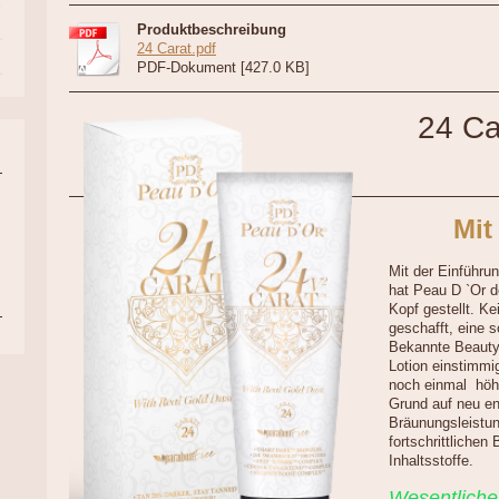
Produktbeschreibung
24 Carat.pdf
PDF-Dokument [427.0 KB]
24 Ca
Mit
Mit der Einführu
hat Peau D `Or d
Kopf gestellt. K
geschafft, eine s
Bekannte Beauty
Lotion einstimmig
noch einmal höhe
Grund auf neu en
Bräunungsleistun
fortschrittlichen
Inhaltsstoffe.
Wesentliche 