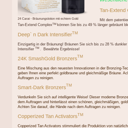
Tan-Extend
24 Carat - Bräunungslotion mit echtem Gold
Mit dem patentie
TM
Tan-Extend Complex
können Sie bis zu 49 % länger gebräunt bl
TM
Deep` n Dark Intensifier
Einzigartig in der Bräunung! Bräunen Sie sich bis zu 28 % dunkler 
TM
Intensifier
. Bewährte Ergebnisse!
TM
24K SmashGold Bronzers
Eine Mischung aus den neuesten Innovationen in der Bronzing-T
geben Ihnen eine perfekt goldbraune und gleichmäßige Bräune. Ac
Auftragen zu reinigen.
TM
Smart-Dark Bronzers
Verdunkeln Sie sich auf intelligente Weise! Dieser moderne Bronzer
dem Auftragen und hinterlässt einen schönen, gleichmäßigen, gol
Achten Sie darauf, die Hände nach dem Auftragen zu reinigen.
TM
Copperized Tan Activators
Copperized Tan Activators stimmuliert die Produktion von natürli