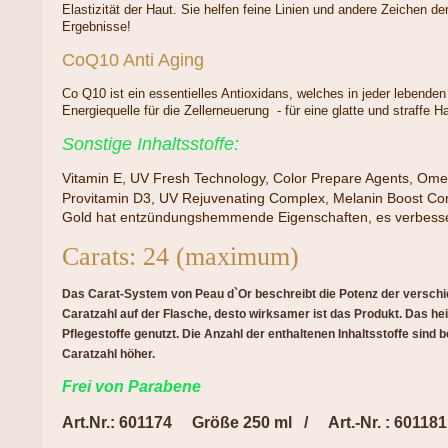
Elastizität der Haut. Sie helfen feine Linien und andere Zeichen de
Ergebnisse!
CoQ10 Anti Aging
Co Q10 ist ein essentielles Antioxidans, welches in jeder lebenden Z
Energiequelle für die Zellerneuerung - für eine glatte und straffe H
Sonstige Inhaltsstoffe:
Vitamin E, UV Fresh Technology, Color Prepare Agents, Ome
Provitamin D3, UV Rejuvenating Complex, Melanin Boost Co
Gold hat entzündungshemmende Eigenschaften, es verbesser
Carats: 24 (maximum)
Das Carat-System von Peau d`Or beschreibt die Potenz der verschi
Caratzahl auf der Flasche, desto wirksamer ist das Produkt. Das h
Pflegestoffe genutzt. Die Anzahl der enthaltenen Inhaltsstoffe sind 
Caratzahl höher.
Fre
i von Parabene
Art.Nr.: 601174 Größe 250 ml / Art.-Nr. : 601