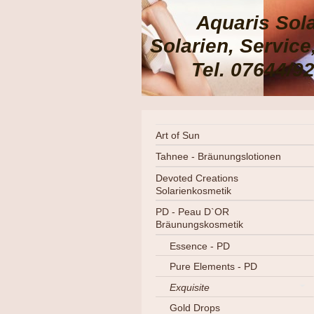
Aquaris Sol
Solarien, Servic
Tel. 07644/9
Art of Sun
Tahnee - Bräunungslotionen
Devoted Creations
Solarienkosmetik
PD - Peau D`OR
Bräunungskosmetik
Essence - PD
Pure Elements - PD
Exquisite
Gold Drops