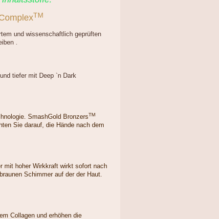
TM
 Complex
rtem und wissenschaftlich geprüften
eiben .
und tiefer mit Deep `n Dark
TM
echnologie. SmashGold Bronzers
hten Sie darauf, die Hände nach dem
 mit hoher Wirkkraft wirkt sofort nach
dbraunen Schimmer auf der der Haut.
chem Collagen und erhöhen die