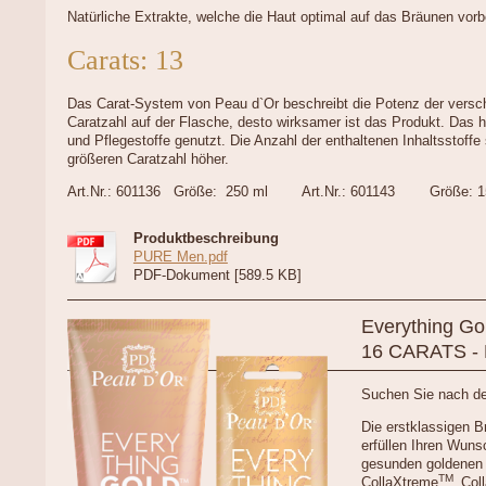
Natürliche Extrakte, welche die Haut optimal auf das Bräunen vorb
Carats: 13
Das Carat-System von Peau d`Or beschreibt die Potenz der versc
Caratzahl auf der Flasche, desto wirksamer ist das Produkt. Das 
und Pflegestoffe genutzt. Die Anzahl der enthaltenen Inhaltsstoffe 
größeren Caratzahl höher.
Art.Nr.: 601136 Größe: 250 ml Art.Nr.: 601143 Größe: 1
Produktbeschreibung
PURE Men.pdf
PDF-Dokument [589.5 KB]
Everything G
16 CARATS - 
Suchen Sie nach d
Die erstklassigen B
erfüllen Ihren Wuns
gesunden goldenen 
TM
CollaXtreme
Coll