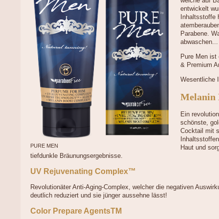
welche auf B
entwickelt wu
Inhaltsstoffe
atemberauben
Parabene. Wa
abwaschen...
Pure Men ist 
& Premium An
Wesentliche I
Melanin
Ein revolutio
schönste, go
Cocktail mit 
Inhaltsstoffe
PURE MEN
Haut und sorg
tiefdunkle Bräunungsergebnisse.
UV Rejuvenating Complex™
Revolutionäter Anti-Aging-Complex, welcher die negativen Auswirk
deutlich reduziert und sie jünger aussehne lässt!
Color Prepare AgentsTM