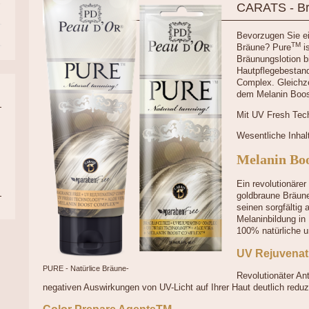
CARATS - Br
Bevorzugen Sie e
TM
Bräune? Pure
is
Bräunungslotion bi
Hautpflegebestand
Complex. Gleichze
dem Melanin Boo
Mit UV Fresh Tec
Wesentliche Inhalt
Melanin Bo
Ein revolutionärer
goldbraune Bräune
seinen sorgfältig 
Melaninbildung in 
100% natürliche u
UV Rejuvena
PURE - Natürlice Bräune-
Revolutionäter An
negativen Auswirkungen von UV-Licht auf Ihrer Haut deutlich reduz