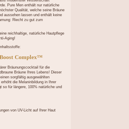
asis modernster Wissenschaft
rde. Pure Men enthält nur natürliche
 höchster Qualität, welche seine Bräune
d aussehen lassen und enthält keine
rnung: Riecht zu gut zum
eine reichhaltige, natürliche Hautpflege
ti-Aging!
nhaltsstoffe:
 Boost Complex™
närer Bräunungscocktail für die
ldbraune Bräune Ihres Lebens! Dieser
seinen sorgfältig ausgewählten
n erhöht die Melaninbildung in Ihrer
t so für längere, 100% natürliche und
ungen von UV-Licht auf Ihrer Haut