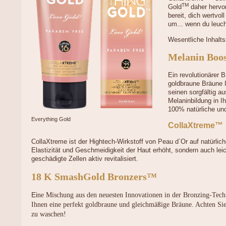
TM
Gold
daher hervor
bereit, dich wertvol
um... wenn du leuch
Wesentliche Inhalts
Melanin Boo
Ein revolutionärer 
goldbraune Bräune I
seinen sorgfältig au
Melaninbildung in Ih
100% natürliche un
Everything Gold
CollaXtreme™
CollaXtreme ist der Hightech-Wirkstoff von Peau d`Or auf natürlich
Elastizität und Geschmeidigkeit der Haut erhöht, sondern auch leic
geschädigte Zellen aktiv revitalisiert.
18 K SmashGold Bronzers™
Ei
ne Mischung aus den neuesten Innovationen in der Bronzing-Te
Ihnen eine perfekt goldbraune und gleichmäßige Bräune. Achten Si
zu waschen!