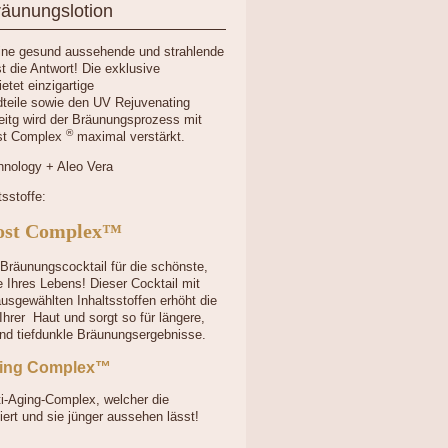
äunungslotion
ine gesund aussehende und strahlende
t die Antwort! Die exklusive
etet einzigartige
teile sowie den UV Rejuvenating
itg wird der Bräunungsprozess mit
®
st Complex
maximal verstärkt.
hnology + Aleo Vera
sstoffe:
ost Complex™
 Bräunungscocktail für die schönste,
 Ihres Lebens! Dieser Cocktail mit
ausgewählten Inhaltsstoffen erhöht die
Ihrer Haut und sorgt so für längere,
nd tiefdunkle Bräunungsergebnisse.
ting Complex™
ti-Aging-Complex, welcher die
iert und sie jünger aussehen lässt!