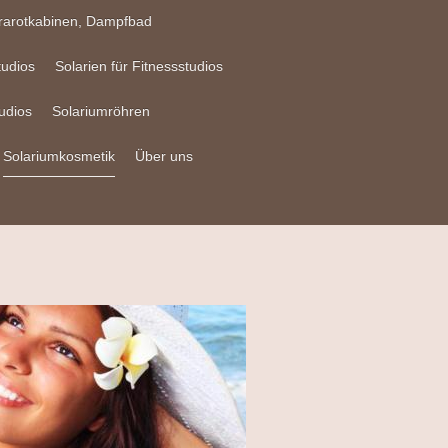
frarotkabinen, Dampfbad
tudios
Solarien für Fitnessstudios
udios
Solariumröhren
Solariumkosmetik
Über uns