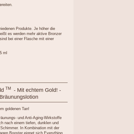
ereiten.
hiedenen Produkte. Je höher die
heißt es werden mehr aktive Bronzer
sind bei einer Flasche mit einer
5 ml
TM
old
- Mit echtem Gold! -
Bräunungslotion
em goldenen Tan!
räunungs- und Anti-Aging-Wirkstoffe
ch nach einem tiefen, dunklen und
Schimmer. In Kombination mit der
agen Booster eignet sich Everything