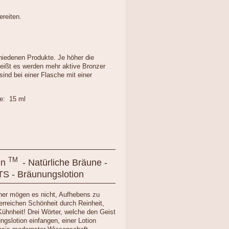
ereiten.
hiedenen Produkte. Je höher die
heißt es werden mehr aktive Bronzer
sind bei einer Flasche mit einer
: 15 ml
TM
en
- Natürliche Bräune -
S - Bräunungslotion
ner mögen es nicht, Aufhebens zu
rreichen Schönheit durch Reinheit,
Kühnheit! Drei Wörter, welche den Geist
ngslotion einfangen, einer Lotion