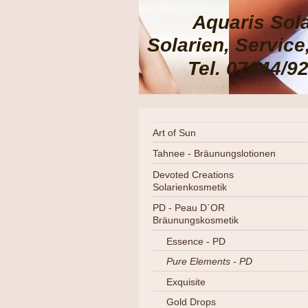
Aquaris Sol
Solarien, Servic
Tel. 07644/9
Art of Sun
Tahnee - Bräunungslotionen
Devoted Creations
Solarienkosmetik
PD - Peau D`OR
Bräunungskosmetik
Essence - PD
Pure Elements - PD
Exquisite
Gold Drops