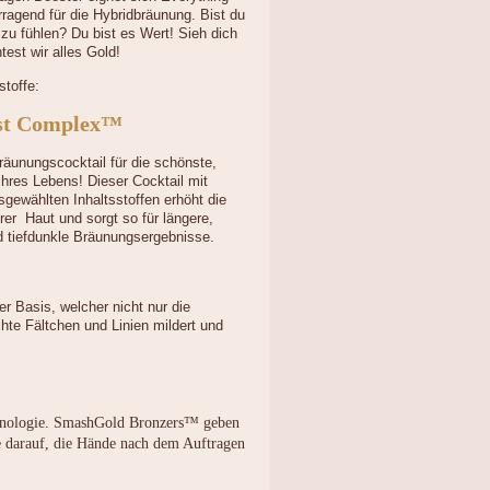
ragend für die Hybridbräunung. Bist du
l zu fühlen? Du bist es Wert! Sieh dich
test wir alles Gold!
stoffe:
st Complex™
Bräunungscocktail für die schönste,
hres Lebens! Dieser Cocktail mit
sgewählten Inhaltsstoffen erhöht die
rer Haut und sorgt so für längere,
d tiefdunkle Bräunungsergebnisse.
er Basis, welcher nicht nur die
hte Fältchen und Linien mildert und
chnologie. SmashGold Bronzers™ geben
e darauf, die Hände nach dem Auftragen