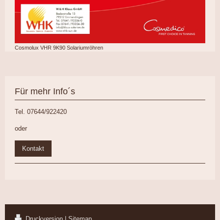
Cosmolux VHR 9K90 Solariumröhren
Für mehr Info´s
Tel. 07644/922420
oder
Kontakt
Druckversion
|
Sitemap