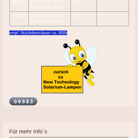
208280
Max Warp 800 X-
80
1,76
TEND M80 80W
208281
Max Warp 800 X-
80
1,76
PRESS M80 80W
empf. Nutzlebensdauer ca. 800h
Für mehr Info´s