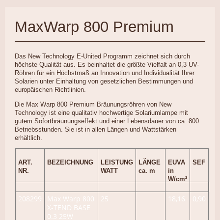
MaxWarp 800 Premium
Das New Technology E-United Programm zeichnet sich durch
höchste Qualität aus. Es beinhaltet die größte Vielfalt an 0,3 UV-
Röhren für ein Höchstmaß an Innovation und Individualität Ihrer
Solarien unter Einhaltung von gesetzlichen Bestimmungen und
europäischen Richtlinien.
Die Max Warp 800 Premium Bräunungsröhren von New
Technology ist eine qualitativ hochwertige Solariumlampe mit
gutem Sofortbräunungseffekt und einer Lebensdauer von ca. 800
Betriebsstunden. Sie ist in allen Längen und Wattstärken
erhältlich.
ART.
BEZEICHNUNG
LEISTUNG
LÄNGE
EUVA
SEF
NR.
WATT
ca. m
in
W/cm²
208299
Max Warp 800
25
18,16
0,90
X-TEND BASE
0.3 25W