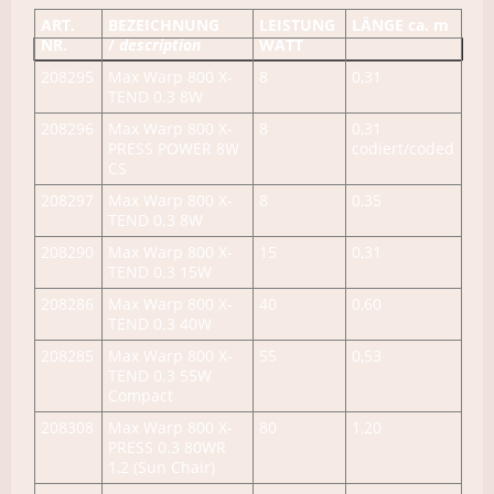
ART.
BEZEICHNUNG
LEISTUNG
LÄNGE ca. m
NR.
/
description
WATT
208295
Max Warp 800 X-
8
0,31
TEND 0.3 8W
208296
Max Warp 800 X-
8
0,31
PRESS POWER 8W
codiert/coded
CS
208297
Max Warp 800 X-
8
0,35
TEND 0.3 8W
208290
Max Warp 800 X-
15
0,31
TEND 0.3 15W
208286
Max Warp 800 X-
40
0,60
TEND 0.3 40W
208285
Max Warp 800 X-
55
0,53
TEND 0.3 55W
Compact
208308
Max Warp 800 X-
80
1,20
PRESS 0.3 80WR
1,2 (Sun Chair)