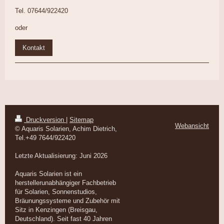
Tel. 07644/922420
oder
Kontakt
Druckversion
|
Sitemap
Webansicht
© Aquaris Solarien, Achim Dietrich,
Tel.+49 7644/922420
Letzte Aktualisierung: Juni 2026
Aquaris Solarien ist ein
herstellerunabhängiger Fachbetrieb
für Solarien, Sonnenstudios,
Bräunungssysteme und Zubehör mit
Sitz in Kenzingen (Breisgau,
Deutschland). Seit fast 40 Jahren