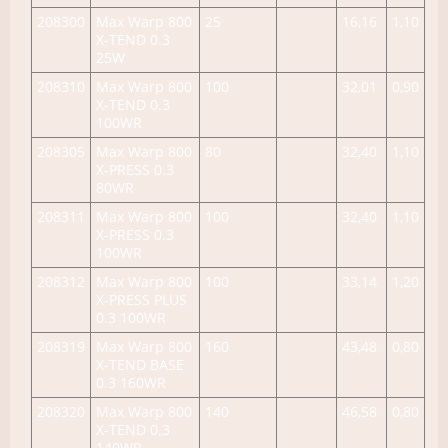
208300
Max Warp 800
25
16,16
1,10
X-TEND 0.3
25W
208310
Max Warp 800
100
32,01
0,90
X-TEND 0.3
100WR
208305
Max Warp 800
80
32,40
1,10
X-PRESS 0.3
80WR
208311
Max Warp 800
100
32,40
1,10
X-PRESS 0.3
100WR
208312
Max Warp 800
100
33,14
1,20
X-PRESS PLUS
0.3 100WR
208319
Max Warp 800
160
43,48
0,80
X-TEND BASE
0.3 160WR
208320
Max Warp 800
140
46,58
0,80
X-TEND 0.3
140WR