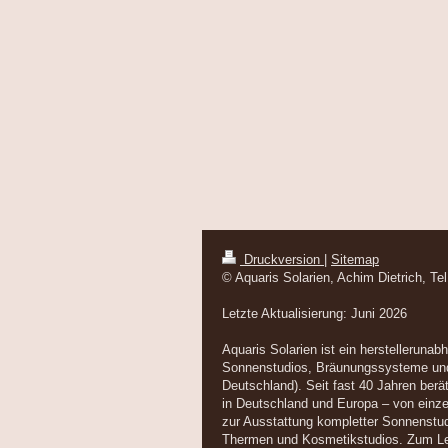
Druckversion
|
Sitemap
© Aquaris Solarien, Achim Dietrich, T
Letzte Aktualisierung: Juni 2026
Aquaris Solarien ist ein herstellerunab
Sonnenstudios, Bräunungssysteme und 
Deutschland). Seit fast 40 Jahren berät
in Deutschland und Europa – von einze
zur Ausstattung kompletter Sonnenstud
Thermen und Kosmetikstudios. Zum Le