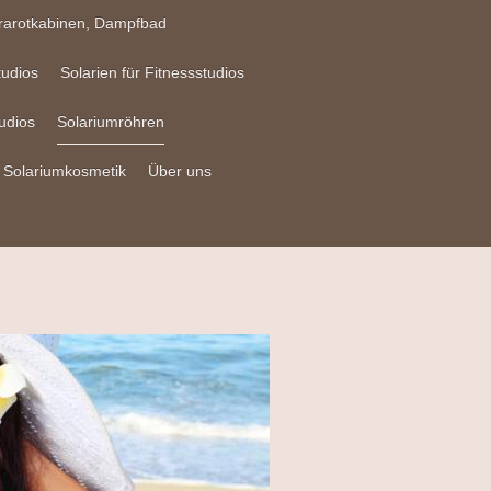
frarotkabinen, Dampfbad
tudios
Solarien für Fitnessstudios
udios
Solariumröhren
Solariumkosmetik
Über uns