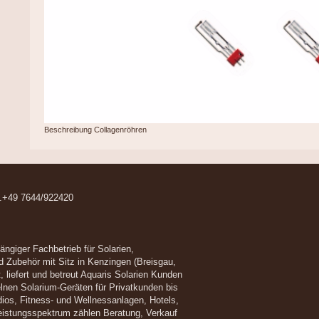
Beschreibung Collagenröhren
el.+49 7644/922420
hängiger Fachbetrieb für Solarien,
Zubehör mit Sitz in Kenzingen (Breisgau,
, liefert und betreut Aquaris Solarien Kunden
lnen Solarium-Geräten für Privatkunden bis
ios, Fitness- und Wellnessanlagen, Hotels,
istungsspektrum zählen Beratung, Verkauf